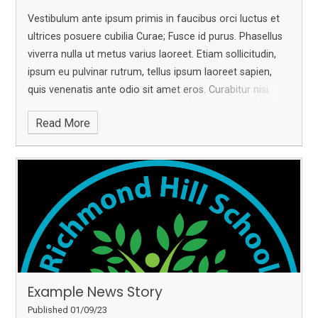
Vestibulum ante ipsum primis in faucibus orci luctus et
ultrices posuere cubilia Curae; Fusce id purus. Phasellus
viverra nulla ut metus varius laoreet. Etiam sollicitudin,
ipsum eu pulvinar rutrum, tellus ipsum laoreet sapien,
quis venenatis ante odio sit amet eros. Curabitur nisi.
Sed mollis, eros et ultrices tempus, mauris ipsum
Read More
aliquam libero, non adipiscing dolor urna a orci. Nullam
accumsan lorem in dui. In dui magna, posuere eget,
vestibulum et, tempor auctor, justo. Sed magna purus,
fermentum eu, tincidunt eu, varius ut, felis.
Example News Story
Published 01/09/23